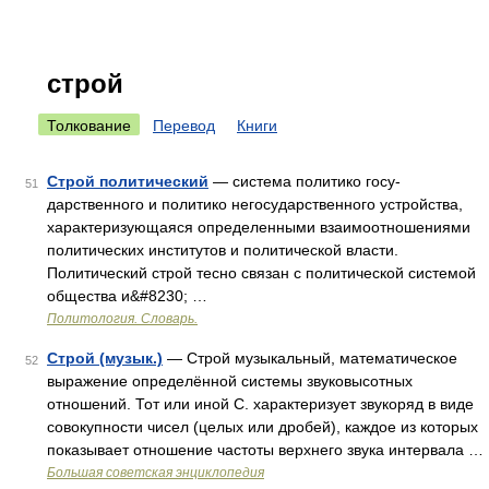
строй
Толкование
Перевод
Книги
Строй политический
— система политико госу­
51
дарственного и политико негосударственного устрой­ства,
характеризующаяся определенными взаимоот­ношениями
политических институтов и политической власти.
Политический строй тесно связан с полити­ческой системой
общества и&#8230; …
Политология. Словарь.
Строй (музык.)
— Строй музыкальный, математическое
52
выражение определённой системы звуковысотных
отношений. Тот или иной С. характеризует звукоряд в виде
совокупности чисел (целых или дробей), каждое из которых
показывает отношение частоты верхнего звука интервала …
Большая советская энциклопедия