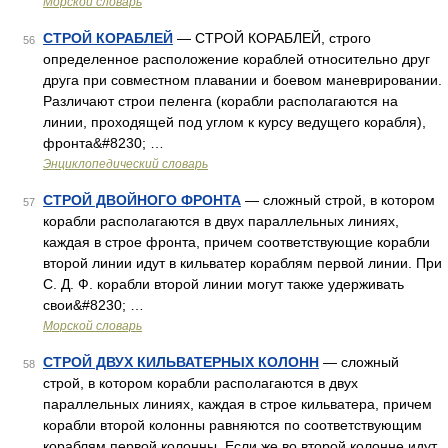
Морской словарь
СТРОЙ КОРАБЛЕЙ
— СТРОЙ КОРАБЛЕЙ, строго
56
определенное расположение кораблей относительно друг
друга при совместном плавании и боевом маневрировании.
Различают строи пеленга (корабли располагаются на
линии, проходящей под углом к курсу ведущего корабля),
фронта&#8230; …
Энциклопедический словарь
СТРОЙ ДВОЙНОГО ФРОНТА
— сложный строй, в котором
57
корабли располагаются в двух параллельных линиях,
каждая в строе фронта, причем соответствующие корабли
второй линии идут в кильватер кораблям первой линии. При
С. Д. Ф. корабли второй линии могут также удерживать
свои&#8230; …
Морской словарь
СТРОЙ ДВУХ КИЛЬВАТЕРНЫХ КОЛОНН
— сложный
58
строй, в котором корабли располагаются в двух
параллельных линиях, каждая в строе кильватера, причем
корабли второй колонны равняются по соответствующим
кораблям первой колонны. Если же во второй колонне идут