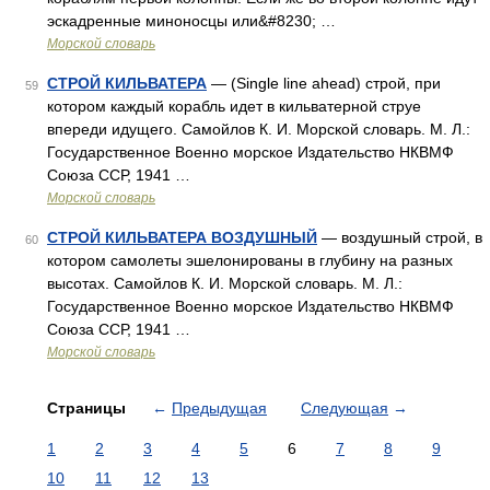
эскадренные миноносцы или&#8230; …
Морской словарь
СТРОЙ КИЛЬВАТЕРА
— (Single line ahead) строй, при
59
котором каждый корабль идет в кильватерной струе
впереди идущего. Самойлов К. И. Морской словарь. М. Л.:
Государственное Военно морское Издательство НКВМФ
Союза ССР, 1941 …
Морской словарь
СТРОЙ КИЛЬВАТЕРА ВОЗДУШНЫЙ
— воздушный строй, в
60
котором самолеты эшелонированы в глубину на разных
высотах. Самойлов К. И. Морской словарь. М. Л.:
Государственное Военно морское Издательство НКВМФ
Союза ССР, 1941 …
Морской словарь
Страницы
←
Предыдущая
Следующая
→
1
2
3
4
5
6
7
8
9
10
11
12
13